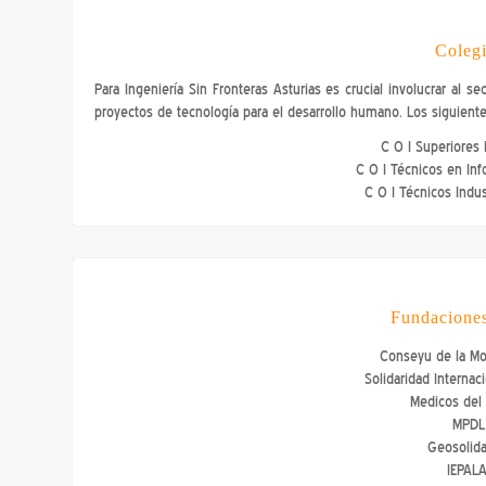
Colegi
Para Ingeniería Sin Fronteras Asturias es crucial involucrar al 
proyectos de tecnología para el desarrollo humano. Los siguiente
C O I Superiores 
C O I Técnicos en Inf
C O I Técnicos Indus
Fundaciones
Conseyu de la Mo
Solidaridad Internac
Medicos del
MPDL 
Geosolida
IEPALA