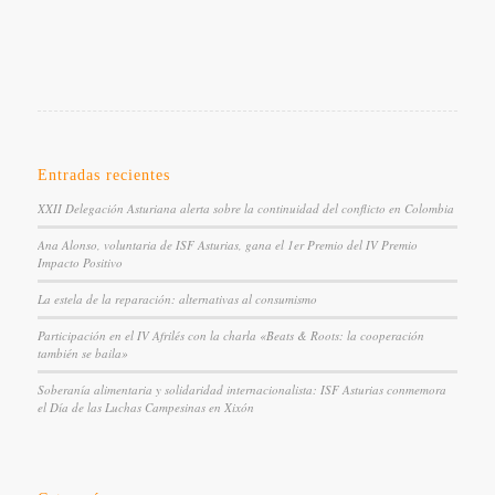
Entradas recientes
XXII Delegación Asturiana alerta sobre la continuidad del conflicto en Colombia
Ana Alonso, voluntaria de ISF Asturias, gana el 1er Premio del IV Premio
Impacto Positivo
La estela de la reparación: alternativas al consumismo
Participación en el IV Afrilés con la charla «Beats & Roots: la cooperación
también se baila»
Soberanía alimentaria y solidaridad internacionalista: ISF Asturias conmemora
el Día de las Luchas Campesinas en Xixón