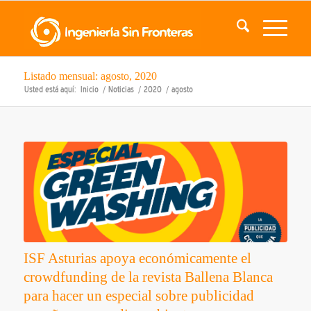
Listado mensual: agosto, 2020
Usted está aquí:
Inicio
/
Noticias
/
2020
/
agosto
ISF Asturias apoya económicamente el
crowdfunding de la revista Ballena Blanca
para hacer un especial sobre publicidad