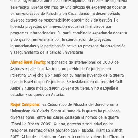
sólida trayectoria académica e investigadora en el área de Ingeniería
Telemática. Cuenta con más de una década de experiencia docente
en universidades de Palestina en Gaza, donde ha desempeñado
diversos cargos de responsabilidad académica y de gestión. Ha
liderado proyectos de innovación educativa financiados por
programas internacionales. Su perfil combina la experiencia docente
y de gestión universitaria con la coordinación de proyectos
internacionales y la participación activa en procesos de acreditación
y aseguramiento de la calidad universitaria.
Ahmad Refat Tawfiq:
responsable de Internacional de CCOO de
Asturias y palestino. Nació en un pueblo de Cisjordania, en
Palestina. En el año 1967 salió con su familia huyendo de la guerra,
cuando Israel ocupó Cisjordania. Se instalaron en un país del Golf
Árabe y nunca más pudieron volver a su tierra. Vino a España a
estudiar y se quedó en Asturias.
Roger Campione:
es Catedrático de Filosofía del derecho en la
Universidad de Oviedo. Sobre el tema de la guerra ha publicado
diversas obras, entre las cuales destacan El nomos de la guerra
(Tirant Lo Blanch, 2009), Guerra, derecho y seguridad en las
relaciones internacionales (editado con F. Ruschi, Tirant Lo Blanch,
2017); Al borde del abismo. Guerra, tecnología y derecho (Tirant lo