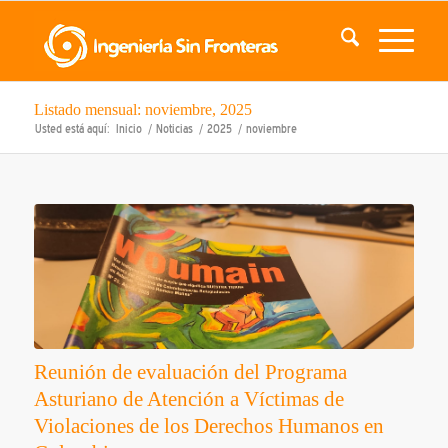
Listado mensual: noviembre, 2025
Usted está aquí:
Inicio
/
Noticias
/
2025
/
noviembre
Reunión de evaluación del Programa
Asturiano de Atención a Víctimas de
Violaciones de los Derechos Humanos en