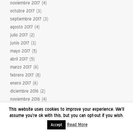
noviembre 2017
(4)
octubre 2017
(3)
septiembre 2017
(3)
agosto 2017
(4)
julio 2017
(2)
junio 2017
(3)
mayo 2017
(5)
abril 2017
(5)
marzo 2017
(6)
febrero 2017
(8)
enero 2017
(6)
diciembre 2016
(2)
noviembre 2016
(4)
mayo 2016
(1)
This website uses cookies to improve your experience. We'll
marzo 2016
(1)
assume you're ok with this, but you can opt-out if you wish.
septiembre 2015
(1)
Read More
Accept
octubre 2014
(1)