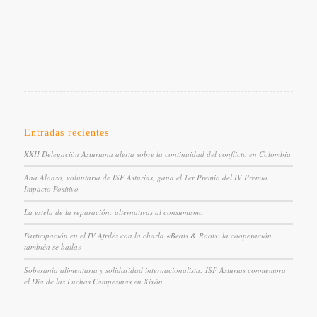
Entradas recientes
XXII Delegación Asturiana alerta sobre la continuidad del conflicto en Colombia
Ana Alonso, voluntaria de ISF Asturias, gana el 1er Premio del IV Premio
Impacto Positivo
La estela de la reparación: alternativas al consumismo
Participación en el IV Afrilés con la charla «Beats & Roots: la cooperación
también se baila»
Soberanía alimentaria y solidaridad internacionalista: ISF Asturias conmemora
el Día de las Luchas Campesinas en Xixón