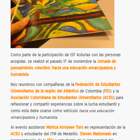
Como parte de la participación de ISF Asturias con las personas
acogidas, se realizó el pasado 17 de noviembre la
Jornada de
pensamiento colectivo: Hacia una educación emancipadora y
humanista
Nos reunimos con compañeras de la
Federación de Estudiantes
Universitarios de la región del Atlántico
de Colombia (
FEU
) y la
Asociación Colombiana de Estudiantes Universitarios
(
ACEU
) para
reflexionar y compartir experiencias sobre la lucha estudiantil y
como esta debe usarse como vehículo
hacia una educación
emancipadora y humanista
.
Al evento asistieron
Mónica Arroyave Toro
en representación de la
ACEU
y estudiante del ITM de Medellín,
Steven Maldonado
en