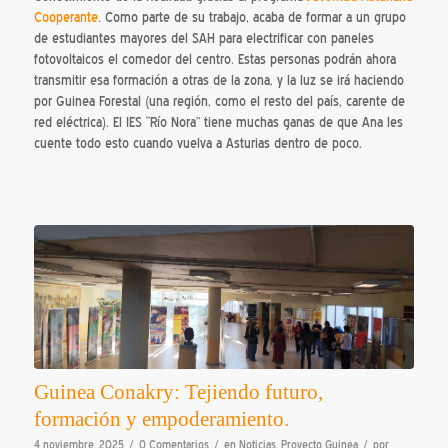
Cooperante
. Como parte de su trabajo, acaba de formar a un grupo
de estudiantes mayores del SAH para electrificar con paneles
fotovoltaicos el comedor del centro. Estas personas podrán ahora
transmitir esa formación a otras de la zona, y la luz se irá haciendo
por Guinea Forestal (una región, como el resto del país, carente de
red eléctrica). El IES “Río Nora” tiene muchas ganas de que Ana les
cuente todo esto cuando vuelva a Asturias dentro de poco.
Guinea Conakry: Tejiendo futuro,
formación y empoderamiento.
/
/
/
4 noviembre, 2025
0 Comentarios
en
Noticias
,
Proyecto Guinea
por