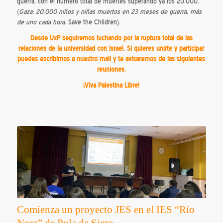
guerra, con el número total de muertes superando ya los 20.000.
(
Gaza: 20.000 niños y niñas muertos en 23 meses de guerra, más
de uno cada hora
. Save the Children).
Desde UxP seguiremos luchando por la ruptura total de las
relaciones de la universidad con Israel. Si quieres unirte y participar
puedes escribirnos a nuestro mail y te avisaremos de las siguientes
reuniones.
¡Viva Palestina Libre!
Comienza un proyecto JES en el IES “Río
Nora” de Pola de Siero