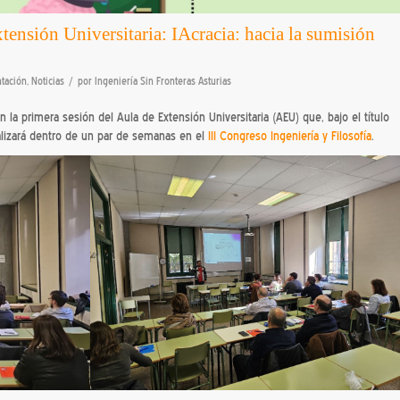
tensión Universitaria: IAcracia: hacia la sumisión
/
ntación
,
Noticias
por
Ingeniería Sin Fronteras Asturias
n la primera sesión del Aula de Extensión Universitaria (AEU) que, bajo el título
nalizará dentro de un par de semanas en el
III Congreso Ingeniería y Filosofía
.