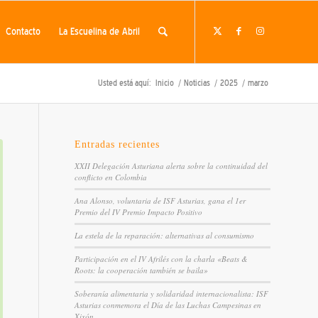
Contacto
La Escuelina de Abril
Usted está aquí:
Inicio
/
Noticias
/
2025
/
marzo
Entradas recientes
XXII Delegación Asturiana alerta sobre la continuidad del
conflicto en Colombia
Ana Alonso, voluntaria de ISF Asturias, gana el 1er
Premio del IV Premio Impacto Positivo
La estela de la reparación: alternativas al consumismo
Participación en el IV Afrilés con la charla «Beats &
Roots: la cooperación también se baila»
Soberanía alimentaria y solidaridad internacionalista: ISF
Asturias conmemora el Día de las Luchas Campesinas en
Xixón