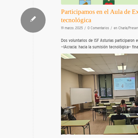
Participamos en el Aula de Ex
tecnológica
/
/
19 marzo, 2025
0 Comentarios
en
Charla/Prese
Dos voluntarios de ISF Asturias participaron e
«IAcracia: hacia la sumisión tecnológica» fi