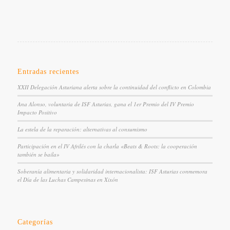
Entradas recientes
XXII Delegación Asturiana alerta sobre la continuidad del conflicto en Colombia
Ana Alonso, voluntaria de ISF Asturias, gana el 1er Premio del IV Premio
Impacto Positivo
La estela de la reparación: alternativas al consumismo
Participación en el IV Afrilés con la charla «Beats & Roots: la cooperación
también se baila»
Soberanía alimentaria y solidaridad internacionalista: ISF Asturias conmemora
el Día de las Luchas Campesinas en Xixón
Categorías