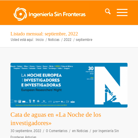
Listado mensual: septiembre, 2022
Usted está aquí:
Inicio
/
Noticias
/
2022
/
septiembre
Cata de aguas en «La Noche de los
investigadores»
/
/
/
30 septiembre, 2022
0 Comentarios
en
Noticias
por
Ingeniería Sin
Fronteras Asturias