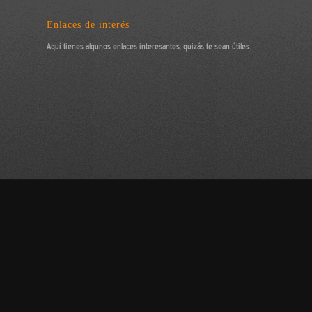
Enlaces de interés
Aquí tienes algunos enlaces interesantes, quizás te sean útiles.