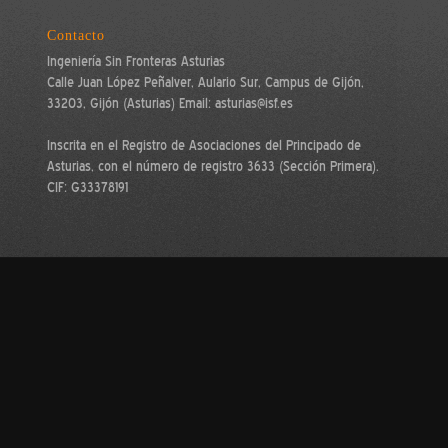
Contacto
Ingeniería Sin Fronteras Asturias
Calle Juan López Peñalver, Aulario Sur, Campus de Gijón,
33203, Gijón (Asturias) Email: asturias@isf.es
Inscrita en el Registro de Asociaciones del Principado de
Asturias, con el número de registro 3633 (Sección Primera).
CIF: G33378191