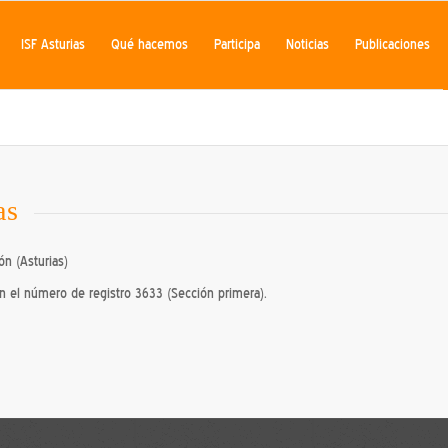
ISF Asturias
Qué hacemos
Participa
Noticias
Publicaciones
as
ón (Asturias)
con el número de registro 3633 (Sección primera).