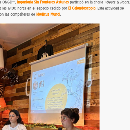
as ONGD—,
Ingeniería Sin Fronteras Asturias
participó en la charla
«Beats & Roots:
 a las 19:00 horas en el espacio cedido por
El Calendoscopio
. Esta actividad se
 con las compañeras de
Medicus
Mundi
.