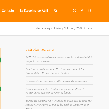
Contacto
La Escuelina de Abril
Usted está aquí:
Inicio
/
Noticias
/
2026
/
mayo
Entradas recientes
XXII Delegación Asturiana alerta sobre la continuidad del
conflicto en Colombia
Ana Alonso, voluntaria de ISF Asturias, gana el 1er
Premio del IV Premio Impacto Positivo
La estela de la reparación: alternativas al consumismo
Participación en el IV Afrilés con la charla «Beats &
Roots: la cooperación también se baila»
Soberanía alimentaria y solidaridad internacionalista: ISF
Asturias conmemora el Día de las Luchas Campesinas en
Xixón