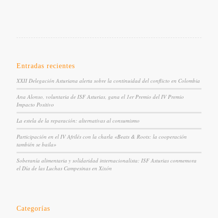
Entradas recientes
XXII Delegación Asturiana alerta sobre la continuidad del conflicto en Colombia
Ana Alonso, voluntaria de ISF Asturias, gana el 1er Premio del IV Premio
Impacto Positivo
La estela de la reparación: alternativas al consumismo
Participación en el IV Afrilés con la charla «Beats & Roots: la cooperación
también se baila»
Soberanía alimentaria y solidaridad internacionalista: ISF Asturias conmemora
el Día de las Luchas Campesinas en Xixón
Categorías