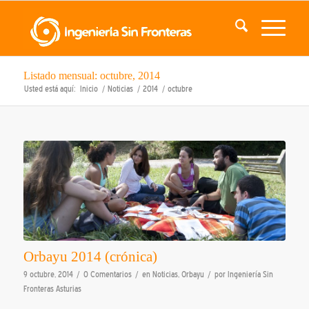
Listado mensual: octubre, 2014
Usted está aquí:
Inicio
/
Noticias
/
2014
/
octubre
Orbayu 2014 (crónica)
/
/
/
9 octubre, 2014
0 Comentarios
en
Noticias
,
Orbayu
por
Ingeniería Sin
Fronteras Asturias