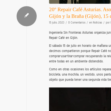
20º Repair Café Asturias. As
Gijón y la Braña (Gijón), 15 
/
/
/
15 julio, 2023
0 Comentarios
en
Noticias
por
Ingeniería Sin Fronteras Asturias organiza ju
Repair Café en Gijón.
El sábado 15 de julio en horario de mañana u
decimos compartieron porque Repair Café no e
comprar-usar-tirar-comprar recuperando la re
entre todas en un ambiente distendido.
Como en otras ocasiones los artículos repar
bicicleta, una mochila, un vestido, unos pan
objeto que pueda tener una segunda vida ti