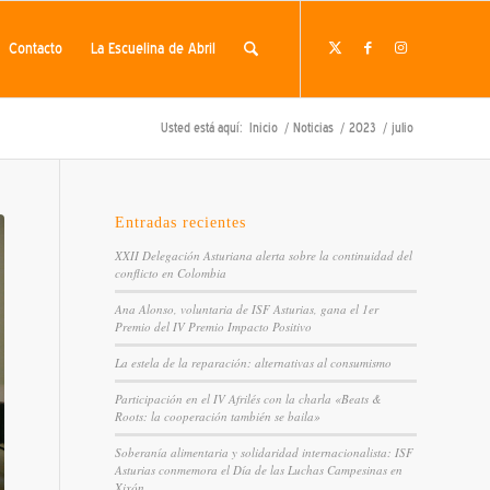
Contacto
La Escuelina de Abril
Usted está aquí:
Inicio
/
Noticias
/
2023
/
julio
Entradas recientes
XXII Delegación Asturiana alerta sobre la continuidad del
conflicto en Colombia
Ana Alonso, voluntaria de ISF Asturias, gana el 1er
Premio del IV Premio Impacto Positivo
La estela de la reparación: alternativas al consumismo
Participación en el IV Afrilés con la charla «Beats &
Roots: la cooperación también se baila»
Soberanía alimentaria y solidaridad internacionalista: ISF
Asturias conmemora el Día de las Luchas Campesinas en
Xixón