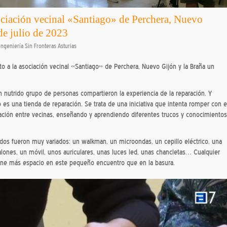
ociación vecinal «Santiago» de Perchera, Nuevo
de julio de 2023
Ingeniería Sin Fronteras Asturias
nto a la asociación vecinal «Santiago» de Perchera, Nuevo Gijón y la Braña un
n nutrido grupo de personas compartieron la experiencia de la reparación. Y
s una tienda de reparación. Se trata de una iniciativa que intenta romper con e
lación entre vecinas, enseñando y aprendiendo diferentes trucos y conocimientos
ados fueron muy variados: un walkman, un microondas, un cepillo eléctrico, una
talones, un móvil, unos auriculares, unas luces led, unas chancletas… Cualquier
ene más espacio en este pequeño encuentro que en la basura.