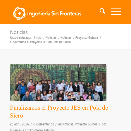
Noticias
Usted está aquí:
Inicio
/
Noticias
/
Noticias
/
Proyecto Guinea
/
Finalizamos el Proyecto JES en Pola de Siero
Finalizamos el Proyecto JES en Pola de
Siero
/
/
/
28 abril, 2026
0 Comentarios
en
Noticias
,
Proyecto Guinea
por
Ingeniería Sin Fronteras Asturias