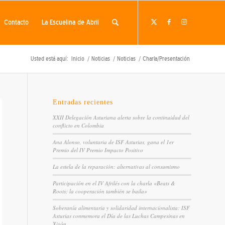
Contacto
La Escuelina de Abril
Usted está aquí:
Inicio
/
Noticias
/
Noticias
/
Charla/Presentación
Entradas recientes
XXII Delegación Asturiana alerta sobre la continuidad del
conflicto en Colombia
Ana Alonso, voluntaria de ISF Asturias, gana el 1er
Premio del IV Premio Impacto Positivo
La estela de la reparación: alternativas al consumismo
Participación en el IV Afrilés con la charla «Beats &
Roots: la cooperación también se baila»
Soberanía alimentaria y solidaridad internacionalista: ISF
Asturias conmemora el Día de las Luchas Campesinas en
Xixón