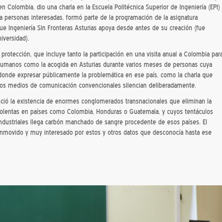
Colombia, dio una charla en la Escuela Politécnica Superior de Ingeniería (EPI)
era personas interesadas, formó parte de la programación de la asignatura
ue Ingeniería Sin Fronteras Asturias apoya desde antes de su creación (fue
iversidad).
rotección, que incluye tanto la participación en una visita anual a Colombia par
s humanos como la acogida en Asturias durante varios meses de personas cuya
os donde expresar públicamente la problemática en ese país, como la charla que
 los medios de comunicación convencionales silencian deliberadamente.
nció la existencia de enormes conglomerados transnacionales que eliminan la
violentas en países como Colombia, Honduras o Guatemala, y cuyos tentáculos
industriales llega carbón manchado de sangre procedente de esos países. El
onmovido y muy interesado por estos y otros datos que desconocía hasta ese