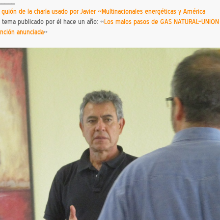
_____
l
guión de la charla usado por Javier «Multinacionales energéticas y América
o tema publicado por él hace un año: «
Los malos pasos de GAS NATURAL–UNION
nción anunciada
»