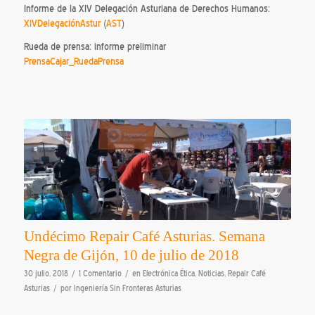
Informe de la XIV Delegación Asturiana de Derechos Humanos:
XIVDelegaciónAstur
(
AST
)
Rueda de prensa: informe preliminar
PrensaCajar_RuedaPrensa
Undécimo Repair Café Asturias. Semana
Negra de Gijón, 10 de julio de 2018
/
/
30 julio, 2018
1 Comentario
en
Electrónica Ética
,
Noticias
,
Repair Café
/
Asturias
por
Ingeniería Sin Fronteras Asturias